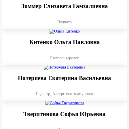
Зоммер Елизавета​ Гамзалиевна​
Педиатр
Китенко Ольга Павловна​
Гастроэнтеролог
Потеряева Екатерина Васильевна​
Педиатр, Аллерголог-иммунолог
Тверитинова Софья ​Юрьевна​