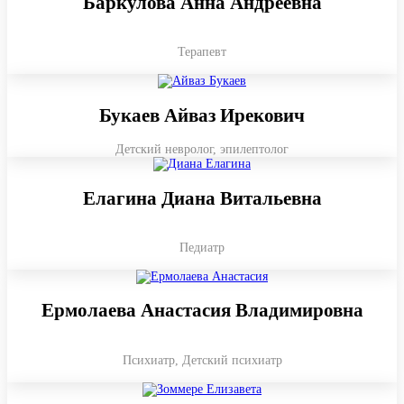
Баркулова Анна Андреевна
Терапевт
Букаев Айваз Ирекович
Детский невролог, эпилептолог
Елагина Диана Витальевна​
Педиатр
Ермолаева Анастасия Владимировна
Психиатр, Детский психиатр